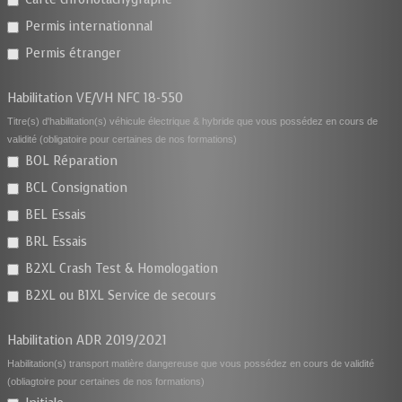
Permis internationnal
Permis étranger
Habilitation VE/VH NFC 18-550
Titre(s) d'habilitation(s) véhicule électrique & hybride que vous possédez en cours de
validité (obligatoire pour certaines de nos formations)
BOL Réparation
BCL Consignation
BEL Essais
BRL Essais
B2XL Crash Test & Homologation
B2XL ou B1XL Service de secours
Habilitation ADR 2019/2021
Habilitation(s) transport matière dangereuse que vous possédez en cours de validité
(obliagtoire pour certaines de nos formations)