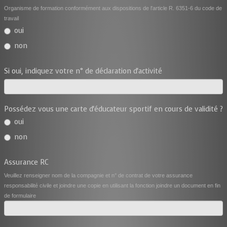
Organisme de formation conformément aux dispositions de l'article R. 6351-6 du code de
travail
oui
non
Si oui, indiquez votre n° de déclaration d'activité
Possédez vous une carte d'éducateur sportif en cours de validité ?
oui
non
Assurance RC
Veuillez renseigner nom de la compagnie et n° de contrat de votre assurance
responsabilité civile et joindre une copie en utilisant la fonction joindre un document en fin
de formulaire