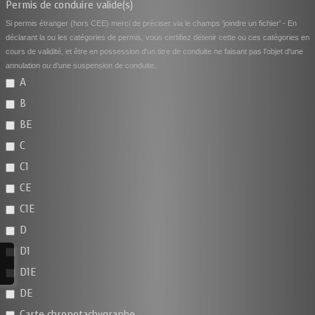
Permis de conduire valide(s)
Si permis étranger (hors CEE) merci de préciser via le champs 'joindre un fichier' - En
déclarant la ou les catégories de permis, vous certifiez détenir cette ou ces catégories en
cours de validité, et être en possession d'un titre de conduite ne faisant pas l'objet d'une
annulation ou d'une suspension de conduite.
A
B
BE
C
C1
CE
C1E
D
D1
D1E
DE
Carte chronotachygraphe