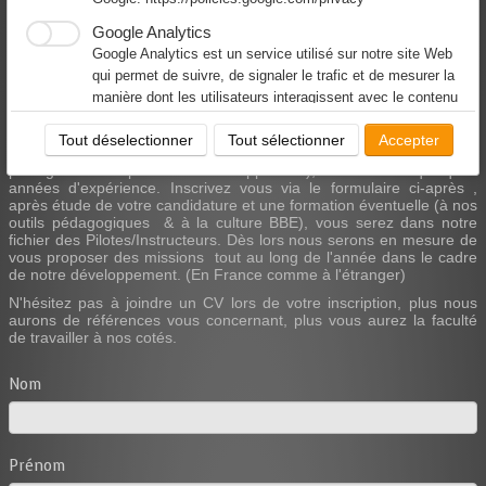
Téléchargement & évaluation formation
Google Analytics
Google Analytics est un service utilisé sur notre site Web
English version
qui permet de suivre, de signaler le trafic et de mesurer la
manière dont les utilisateurs interagissent avec le contenu
de notre site Web afin de l’améliorer et de fournir de
Vous êtes Pilote automobile professionnel, Moniteur de pilotage, ou
Tout déselectionner
Tout sélectionner
Accepter
meilleurs services.
Instructeur en pilotage auto (BPJEPS mention Perfectionnement au
pilotage & carte professionnelle appréciée), et vous avez quelques
Facebook
années d'expérience. Inscrivez vous via le formulaire ci-après ,
Notre site Web vous permet d’aimer ou de partager son
après étude de votre candidature et une formation éventuelle (à nos
contenu sur le réseau social Facebook. En l'utilisant, vous
outils pédagogiques & à la culture BBE), vous serez dans notre
fichier des Pilotes/Instructeurs. Dès lors nous serons en mesure de
acceptez les règles de confidentialité de Facebook:
vous proposer des missions tout au long de l'année dans le cadre
https://www.facebook.com/policy/cookies/
de notre développement. (En France comme à l'étranger)
N'hésitez pas à joindre un CV lors de votre inscription, plus nous
aurons de références vous concernant, plus vous aurez la faculté
de travailler à nos cotés.
Nom
Prénom