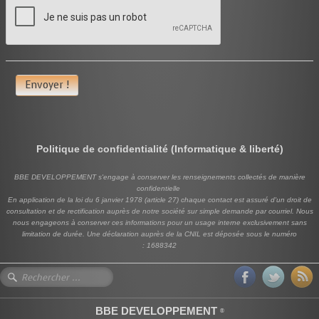
Envoyer !
Politique de confidentialité (Informatique & liberté)
BBE DEVELOPPEMENT s'engage à conserver les renseignements collectés de manière
confidentielle
En application de la loi du 6 janvier 1978 (article 27) chaque contact est assuré d'un droit de
consultation et de rectification auprès de notre société sur simple demande par courriel. Nous
nous engageons à conserver ces informations pour un usage interne exclusivement sans
limitation de durée. Une déclaration auprès de la CNIL est déposée sous le numéro
: 1688342
BBE DEVELOPPEMENT
®