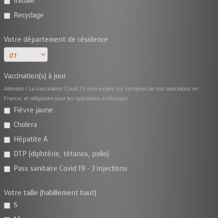
Initiale
Recyclage
Votre département de résidence
Vaccination(s) à jour
Attention ! La vaccination Covid 19 sera exigée sur certaines de nos opérations en
France, et obligatoire pour les opérations à l'étranger
Fièvre jaune
Cholera
Hépatite A
DTP (diphtérie, tétanos, polio)
Pass sanitaire Covid 19 - 3 injections
Votre taille (habillement haut)
S