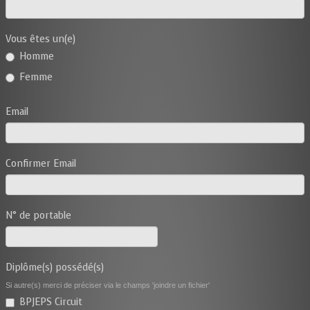
Vous êtes un(e)
Homme
Femme
Email
Confirmer Email
N° de portable
Diplôme(s) possédé(s)
Si autre(s) merci de préciser via le champs 'joindre un fichier'
BPJEPS Circuit