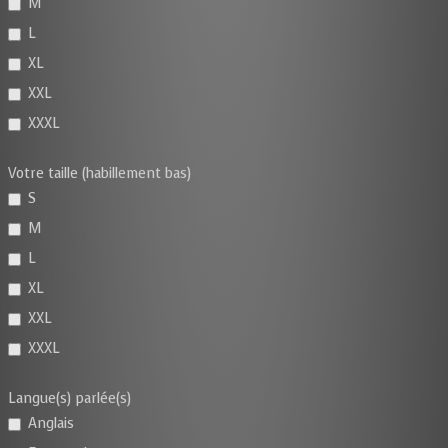
M
L
XL
XXL
XXXL
Votre taille (habillement bas)
S
M
L
XL
XXL
XXXL
Langue(s) parlée(s)
Anglais